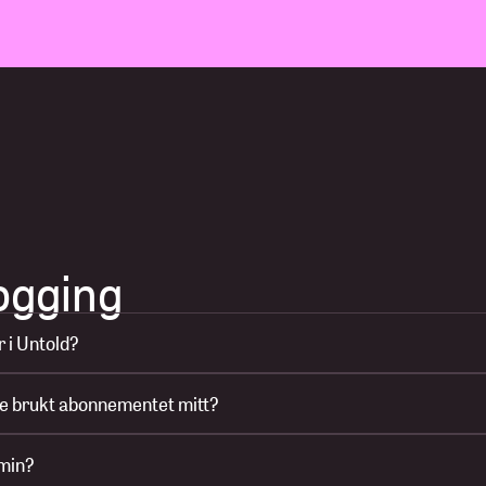
Podkaster
Brukervilkår
Personvern
Hjelp
Min konto
Kjøp abonnement
ogging
 i Untold?
kke brukt abonnementet mitt?
 min?