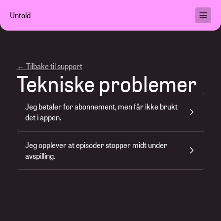
Untold
Podkaster
Brukervilkår
← Tilbake til support
Personvern
Tekniske problemer
Hjelp
Min konto
Jeg betaler for abonnement, men får ikke brukt
det i appen.
Jeg opplever at episoder stopper midt under
Kjøp abonnement
avspilling.