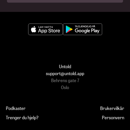
Untold
support@untold.app
Behrens gate 7
Oslo
Podkaster
Brukervilkår
Trenger du hjelp?
Personvern