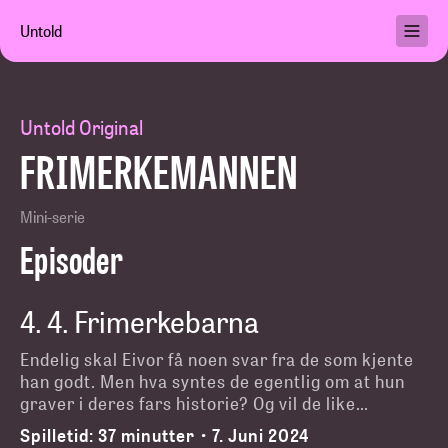
Untold
Podkaster
Brukervilkår
Untold Original
Personvern
FRIMERKEMANNEN
Hjelp
Min konto
Mini-serie
Episoder
4
.
4. Frimerkebarna
Kjøp abonnement
Endelig skal Eivor få noen svar fra de som kjente
han godt. Men hva syntes de egentlig om at hun
graver i deres fars historie? Og vil de like
fremføringen fra Wolfgang Plagge?
Spilletid:
37 minutter
7. Juni 2024
•