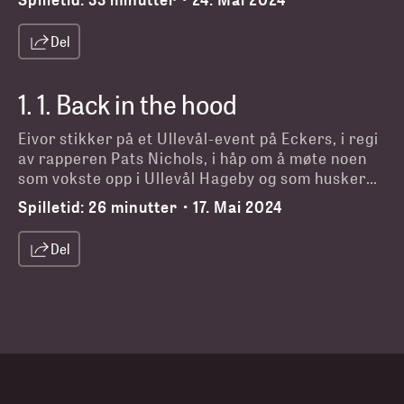
Anders Hofseth i NRK, Agnar Kaarbø i Kommunal
Rapport, og forfatter Anne Vogt, som har bodd
Del
mange år i Hagebyen og husker frimerkemannen
godt.
1
.
1. Back in the hood
Eivor stikker på et Ullevål-event på Eckers, i regi
av rapperen Pats Nichols, i håp om å møte noen
som vokste opp i Ullevål Hageby og som husker
Frimerkemannen. Det gjør hun. Men husker de
Spilletid:
26 minutter
17. Mai 2024
•
det samme som henne?
Del