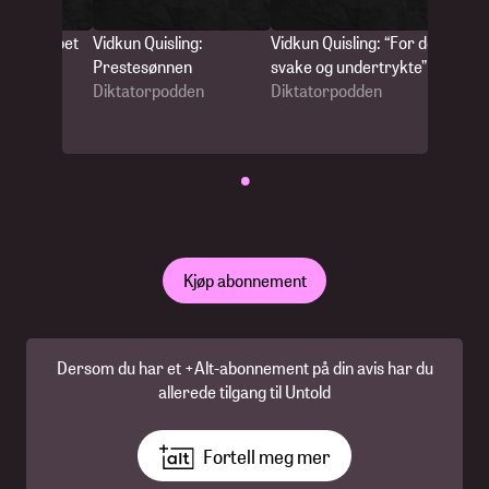
ng: Kuppet
Vidkun Quisling:
Vidkun Quisling: “For de
Vidkun 
Prestesønnen
svake og undertrykte”
Flerko
den
Diktatorpodden
Diktatorpodden
utenom
Diktat
•
Kjøp abonnement
Dersom du har et +Alt-abonnement på din avis har du
allerede tilgang til Untold
Fortell meg mer