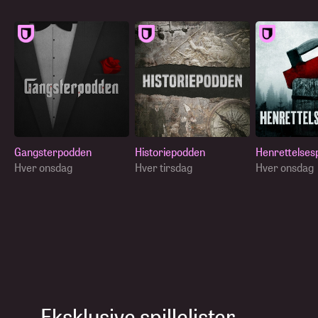
Gangsterpodden
Historiepodden
Henrettelses
Hver onsdag
Hver tirsdag
Hver onsdag
Eksklusive spillelister