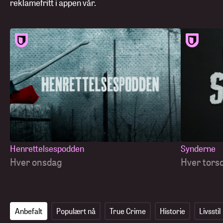
reklamefritt i appen vår.
Henrettelsespodden
Synderne
Hver onsdag
Hver tors
Anbefalt
Populært nå
True Crime
Historie
Livsstil