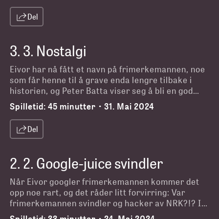
Del
3
.
3. Nostalgi
Eivor har nå fått et navn på frimerkemannen, noe
som får henne til å grave enda lengre tilbake i
historien, og Peter Batta viser seg å bli en god
kilde her. Han leder henne tilfeldigvis til en dame
Spilletid:
45 minutter
31. Mai 2024
•
som heter Elisabeth, og hun husker en episode fra
Ullevål skole. Eivor snakker også med tidligere
Del
professor i sosiologi, Ivar Frønes, om
samfunnsendringer.
2
.
2. Google-juice svindler
Når Eivor googler frimerkemannen kommer det
opp noe rart, og det råder litt forvirring: Var
frimerkemannen svindler og hacker av NRK?!? I
denne episoden snakker Eivor med journalist
Spilletid:
33 minutter
24. Mai 2024
•