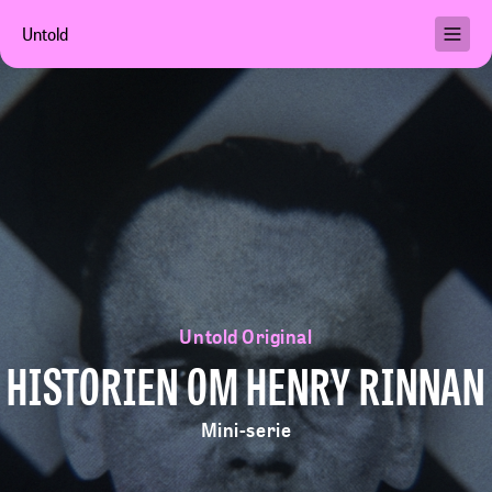
Untold
Podkaster
Brukervilkår
Personvern
Hjelp
Min konto
Untold Original
Kjøp abonnement
HISTORIEN OM HENRY RINNAN
Mini-serie