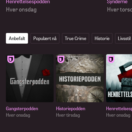
Henrettelsespodden
Synderne
Hver onsdag
Hver tors
Anbefalt
Populært nå
True Crime
Historie
Livsstil
Gangsterpodden
Historiepodden
Henrettelses
Hver onsdag
Hver tirsdag
Hver onsdag