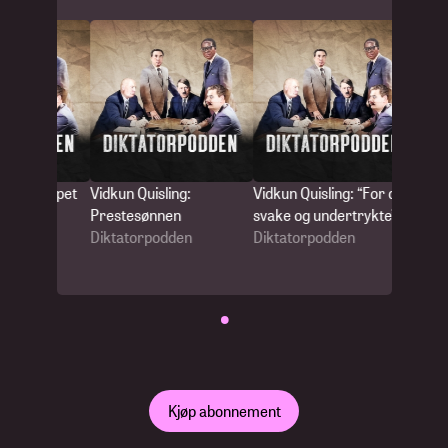
ing: Kuppet
Vidkun Quisling:
Vidkun Quisling: “For de
Vidkun
Prestesønnen
svake og undertrykte”
Flerko
den
Diktatorpodden
Diktatorpodden
utenom
Dikta
•
Kjøp abonnement