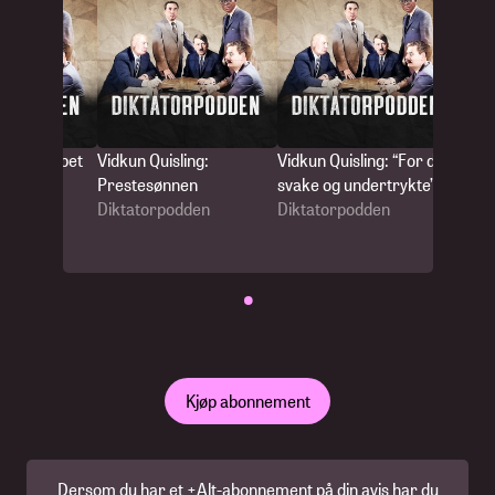
ing: Kuppet
Vidkun Quisling:
Vidkun Quisling: “For de
Vidkun
Prestesønnen
svake og undertrykte”
Flerko
den
Diktatorpodden
Diktatorpodden
utenom
Dikta
•
Kjøp abonnement
Dersom du har et +Alt-abonnement på din avis har du