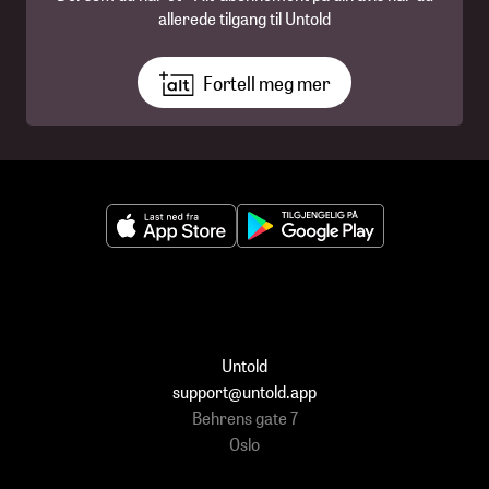
allerede tilgang til Untold
Fortell meg mer
Untold
support@untold.app
Behrens gate 7
Oslo