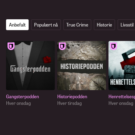
Anbefalt
Populært nå
True Crime
Historie
Livsstil
Gangsterpodden
Historiepodden
Henrettelses
Hver onsdag
Hver tirsdag
Hver onsdag