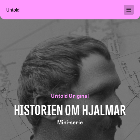
Untold
Podkaster
Brukervilkår
Personvern
Hjelp
Min konto
Untold Original
Kjøp abonnement
HISTORIEN OM HJALMAR
Mini-serie