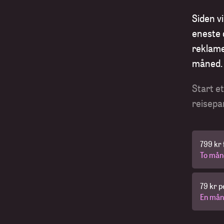
Siden vi
eneste d
reklame
måned.
Start e
reisepa
799 kr f
To mån
79 kr 
En mån