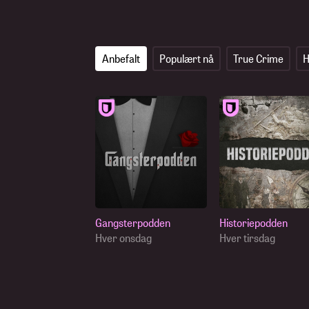
Anbefalt
Populært nå
True Crime
H
Økonomi
Gangsterpodden
Historiepodden
Hver onsdag
Hver tirsdag