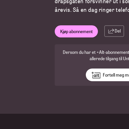
drapsgåten forsvinner ut i so
årevis. Så en dag ringer telef
Del
Kjøp abonnement
Dersom du har et +Alt-abonnement p
allerede tilgang til Un
Fortell meg 