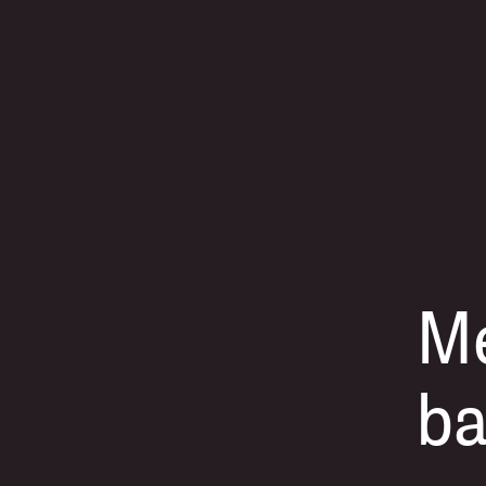
Me
ba