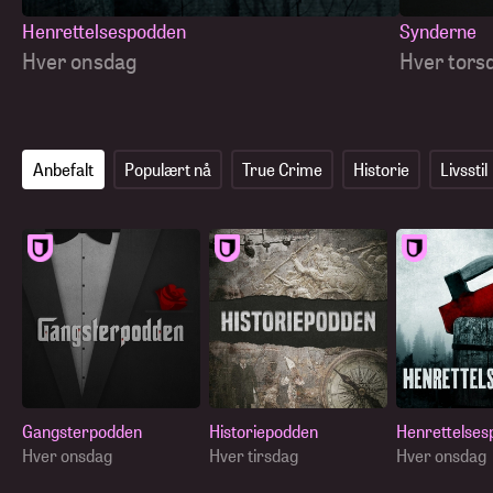
Henrettelsespodden
Synderne
Hver onsdag
Hver tors
Anbefalt
Populært nå
True Crime
Historie
Livsstil
Gangsterpodden
Historiepodden
Henrettelses
Hver onsdag
Hver tirsdag
Hver onsdag