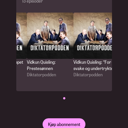
13 episoder
ing: Kuppet
Vidkun Quisling:
Vidkun Quisling: “For de
Vidku
Prestesønnen
svake og undertrykte”
Flerk
dden
Diktatorpodden
Diktatorpodden
uteno
Dikta
•
Kjøp abonnement