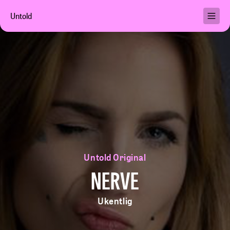
Untold
Podkaster
Brukervilkår
Personvern
Hjelp
Min konto
Untold Original
Kjøp abonnement
NERVE
Ukentlig